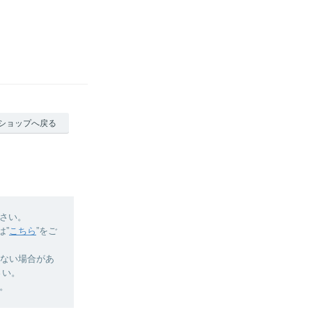
ショップへ戻る
さい。
は”
こちら
”をご
かない場合があ
さい。
。